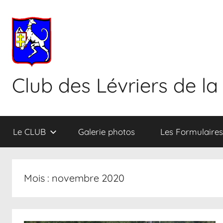
Aller
au
contenu
Club des Lévriers de la
Le CLUB
Galerie photos
Les Formulaires
Mois :
novembre 2020