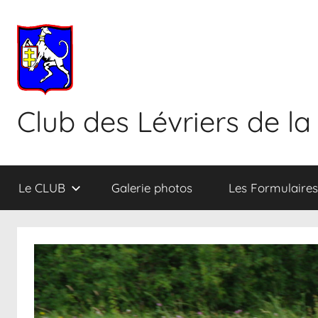
Aller
au
contenu
Club des Lévriers de la
Le CLUB
Galerie photos
Les Formulaires