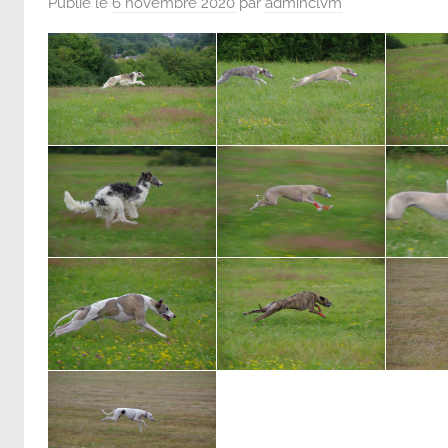
Publié le
6 novembre 2020
par
adminclvm